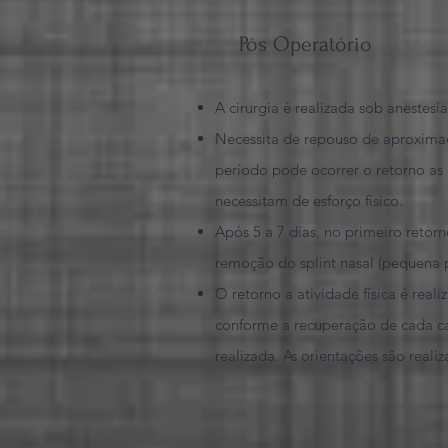
Pós Operatório
A cirurgia é realizada sob anestesia
Necessita de repouso de aproxima
período pode ocorrer o retorno as
necessitam de esforço físico.
Após 5 a 7 dias, no primeiro retorn
remoção do splint nasal (pequena p
O retorno a atividade física é real
conforme a recuperação de cada cas
realizada. As orientações são reali