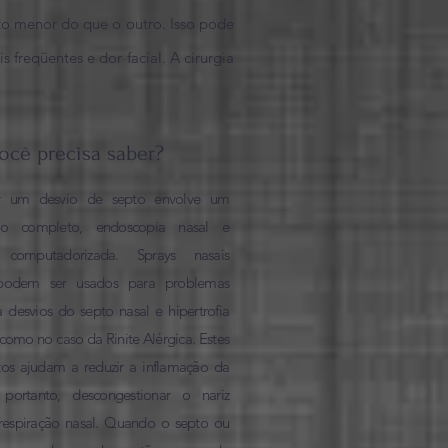
to menor do que o outro. Isso pode
freqüentes e dor facial. A cirurgia
ocê precisa saber?
ar um desvio de septo envolve um
co completo, endoscopia nasal e
 computadorizada. Sprays nasais
 podem ser usados para problemas
 desvios do septo nasal e hipertrofia
como no caso da Rinite Alérgica. Estes
s ajudam a reduzir a inflamação da
portanto, descongestionar o nariz
respiração nasal. Quando o septo ou