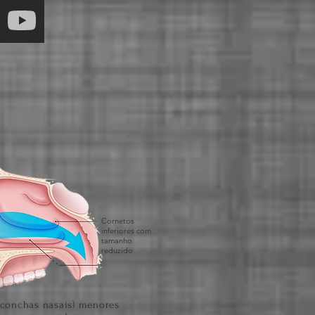
Cornetos
inferiores com
tamanho
reduzido
(conchas nasais) menores