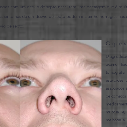
pessoas com um desvio de septo nasal tem uma passagem que é mui
os sintomas de um desvio de septo podem incluir hemorragias nasais 
vio de septo.
O que v
Diagnostic
exame físi
tomografia
esteróides
associados a
de cornetos 
medicamento
mucosa e, 
melhorar a 