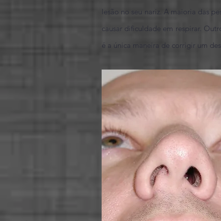
lesão no seu nariz. A maioria das 
causar dificuldade em respirar. Outr
é a única maneira de corrigir um des