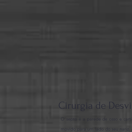
Cirurgia de Desv
O septo é a parede de osso e cart
movido para um lado do seu nariz