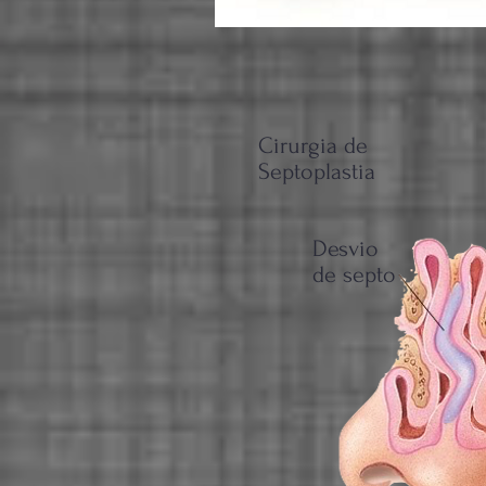
Cirurgia de
Septoplastia
Desvio
de septo