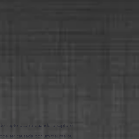
 de septo ocorre quando o septo é
ode ser causada por um trauma ou