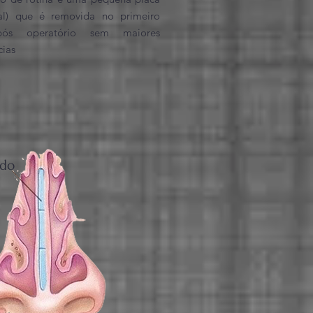
sal) que é removida no primeiro
pós operatório sem maiores
cias
o
ido