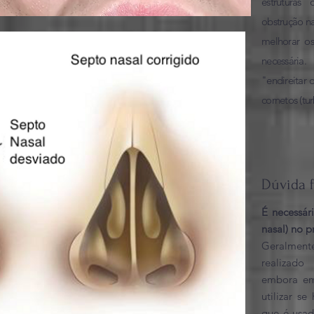
estruturas
obstrução n
melhorar os
necessária
"endireitar 
cornetos (tur
Dúvida 
É necessár
nasal) no p
Geralmen
realizado
embora em 
utilizar s
que é usad