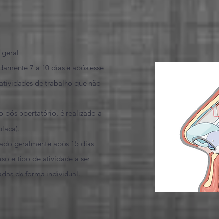
 geral
damente 7 a 10 dias e após esse
 atividades de trabalho que não
o pós opertatório, é realizado a
laca).
izado geralmente após 15 dias
o e tipo de atividade a ser
zadas de forma individual.