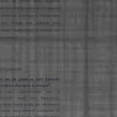
 ósseas da concha estão causando
asal ou medicamentos não conseguem
 sintomas, a cirurgia é muitas vezes
. Esta cirurgia está indicada para
o septo" (septoplastia) ou redução dos
binoplastia).
frequente:
io uso de gazes no nariz (tampão
rimeiros dias após a cirurgia?
te não; ultimamente não é
 tampão nasal com frequência,
raros casos pode ser necessário
e houver sangramento excessivo. O
o de rotina é uma pequena placa