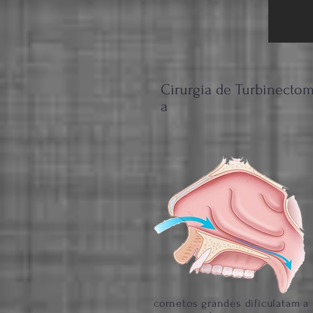
Cirurgia de Turbinectom
a
cornetos grandes dificulatam a