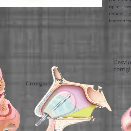
(splint na
retorno 
intercorrên
Desvi
corrig
Cirurgia