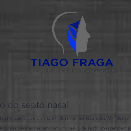
io do septo nasal
ilagem que divide o nariz em duas narinas separadas. Um desvio
. Algumas pessoas nascem com um desvio de septo, mas também p